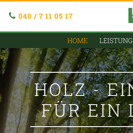
Zum Inhalt springen
040 / 7 11 05 17

HOME
LEISTUN
HOLZ - E
FÜR EIN