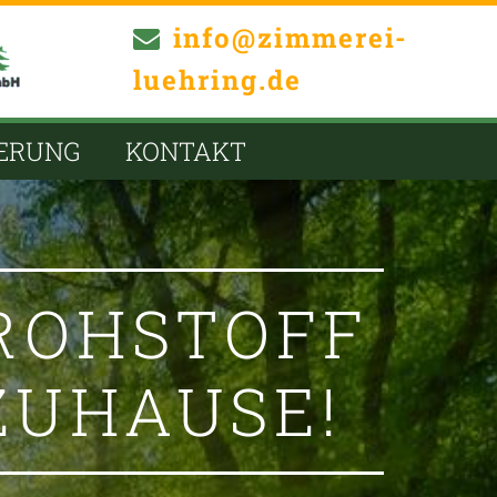
info@zimmerei-

luehring.de
ERUNG
KONTAKT
 ROHSTOFF
ZUHAUSE!