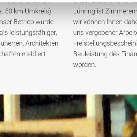
mmerei und führen
Unser Geschäftsführer
a. 50 km Umkreis)
Lühring ist Zimmerer
ser Betrieb wurde
wir können Ihnen dahe
ls leistungsfähiger,
uns vergebener Arbeit
uherren, Architekten,
Freistellungsbeschei
haften etabliert.
Bauleistung des Finan
worden.